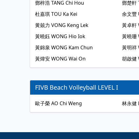
鄧梓浩
TANG Chi Hou
鄧楚軒
杜嘉琪
TOU Ka Kei
余文豐
黄兢力
VONG Keng Lek
黃卓軒
黃曉鈺
WONG Hio Iok
黃曉珊
黃錦泉
WONG Kam Chun
黃明祥
黃煒安
WONG Wai On
胡啟健
FIVB Beach Volleyball LEVEL I
歐子榮
AO Chi Weng
林永健