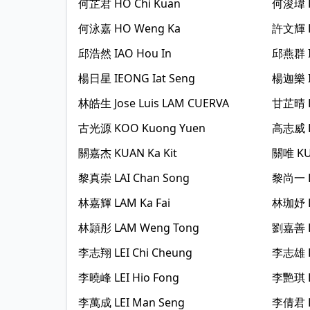
何芷君
HO Chi Kuan
何浚瑋
何泳嘉
HO Weng Ka
許文輝
邱浩然
IAO Hou In
邱燕群
楊日星
IEONG Iat Seng
楊迦樂
林皓生
Jose Luis LAM CUERVA
甘芷晴
古光源
KOO Kuong Yuen
高志威
關嘉杰
KUAN Ka Kit
關唯
KU
黎真崇
LAI Chan Song
黎尚一
林嘉輝
LAM Ka Fai
林珈妤
林頴彤
LAM Weng Tong
劉嘉善
李志翔
LEI Chi Cheung
李志雄
李曉峰
LEI Hio Fong
李艷琪
李萬成
LEI Man Seng
李倩君