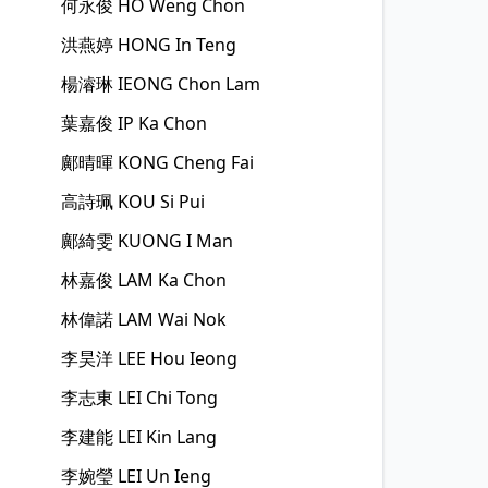
何永俊
HO Weng Chon
洪燕婷
HONG In Teng
楊濬琳
IEONG Chon Lam
葉嘉俊
IP Ka Chon
鄺晴暉
KONG Cheng Fai
高詩珮
KOU Si Pui
鄺綺雯
KUONG I Man
林嘉俊
LAM Ka Chon
林偉諾
LAM Wai Nok
李昊洋
LEE Hou Ieong
李志東
LEI Chi Tong
李建能
LEI Kin Lang
李婉瑩
LEI Un Ieng