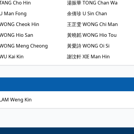
TANG Cho Hin
湯振華
TONG Chan Wa
U Man Fong
余倩珍
U Sin Chan
WONG Cheok Hin
王芷雯
WONG Chi Man
WONG Hio San
黃曉韜
WONG Hio Tou
WONG Meng Cheong
黃愛詩
WONG Oi Si
WU Kai Kin
謝汶軒
XIE Man Hin
LAM Weng Kin