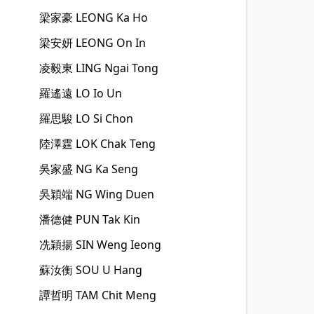
梁家豪
LEONG Ka Ho
梁安妍
LEONG On In
凌毅東
LING Ngai Tong
羅遙遠
LO Io Un
羅思駿
LO Si Chon
陸澤霆
LOK Chak Teng
吳家盛
NG Ka Seng
吳穎端
NG Wing Duen
潘德健
PUN Tak Kin
冼穎揚
SIN Weng Ieong
蘇汝衡
SOU U Hang
譚哲明
TAM Chit Meng