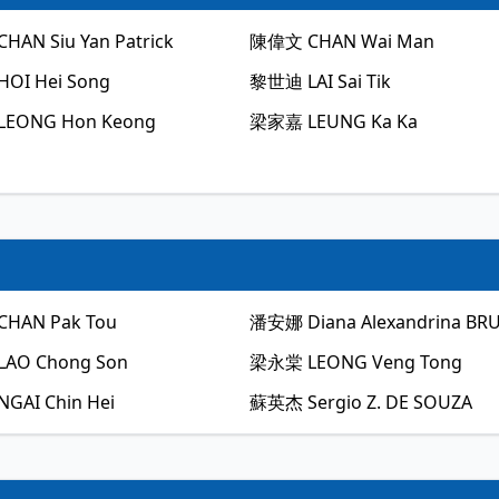
CHAN Siu Yan Patrick
陳偉文
CHAN Wai Man
HOI Hei Song
黎世迪
LAI Sai Tik
LEONG Hon Keong
梁家嘉
LEUNG Ka Ka
CHAN Pak Tou
潘安娜
Diana Alexandrina B
LAO Chong Son
梁永棠
LEONG Veng Tong
NGAI Chin Hei
蘇英杰
Sergio Z. DE SOUZA