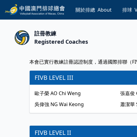
關於排總
About
排球
V
註冊教練
Registered Coaches
本會已實行教練註冊認證制度，通過國際排聯（FI
FIVB LEVEL III
歐子榮
AO Chi Weng
張嘉俊
吳偉強
NG Wai Keong
蕭潔華
FIVB LEVEL II