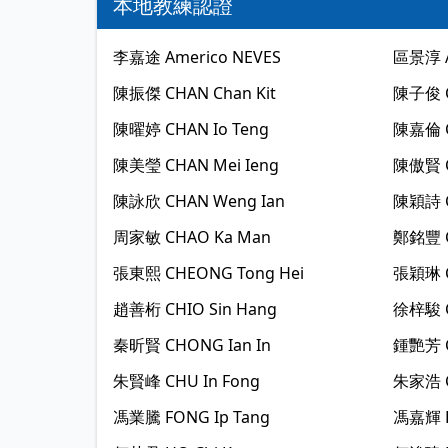
本地教練認證
李嘉途
Americo NEVES
區景淳
陳振傑
CHAN Chan Kit
陳子俊
陳曜婷
CHAN Io Teng
陳嘉倫
陳美瑩
CHAN Mei Ieng
陳傲賢
陳詠欣
CHAN Weng Ian
陳穎詩
周家敏
CHAO Ka Man
鄭銘豐
張東熙
CHEONG Tong Hei
張穎琳
趙善桁
CHIO Sin Hang
徐梓駿
秦昕賢
CHONG Ian In
鍾艷芳
朱賢峰
CHU In Fong
朱家浩
馮業騰
FONG Ip Tang
馮嘉輝