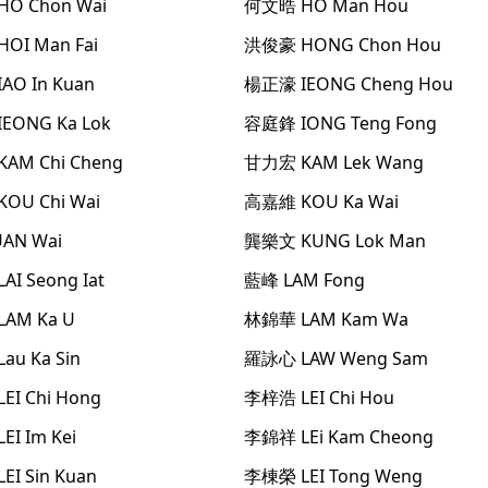
HO Chon Wai
何文晧
HO Man Hou
HOI Man Fai
洪俊豪
HONG Chon Hou
IAO In Kuan
楊正濠
IEONG Cheng Hou
IEONG Ka Lok
容庭鋒
IONG Teng Fong
KAM Chi Cheng
甘力宏
KAM Lek Wang
KOU Chi Wai
高嘉維
KOU Ka Wai
AN Wai
龔樂文
KUNG Lok Man
LAI Seong Iat
藍峰
LAM Fong
LAM Ka U
林錦華
LAM Kam Wa
Lau Ka Sin
羅詠心
LAW Weng Sam
LEI Chi Hong
李梓浩
LEI Chi Hou
LEI Im Kei
李錦祥
LEi Kam Cheong
LEI Sin Kuan
李棟榮
LEI Tong Weng