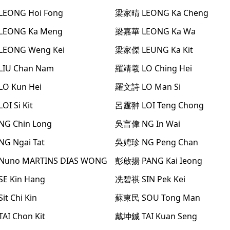
LEONG Hoi Fong
梁家晴
LEONG Ka Cheng
LEONG Ka Meng
梁嘉華
LEONG Ka Wa
LEONG Weng Kei
梁家傑
LEUNG Ka Kit
LIU Chan Nam
羅靖羲
LO Ching Hei
LO Kun Hei
羅文詩
LO Man Si
LOI Si Kit
呂霆翀
LOI Teng Chong
NG Chin Long
吳言偉
NG In Wai
NG Ngai Tat
吳娉珍
NG Peng Chan
Nuno MARTINS DIAS WONG
彭啟揚
PANG Kai Ieong
SE Kin Hang
冼碧祺
SIN Pek Kei
Sit Chi Kin
蘇東民
SOU Tong Man
TAI Chon Kit
戴坤鋮
TAI Kuan Seng