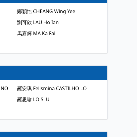
鄭穎怡
CHEANG Wing Yee
劉可欣
LAU Ho Ian
馬嘉輝
MA Ka Fai
RUNO
羅安琪
Felismina CASTILHO LO
羅思瑜
LO Si U