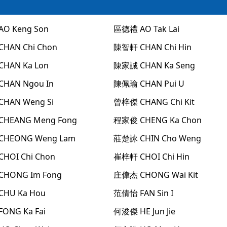
AO Keng Son
區德禮
AO Tak Lai
CHAN Chi Chon
陳智軒
CHAN Chi Hin
CHAN Ka Lon
陳家誠
CHAN Ka Seng
CHAN Ngou In
陳佩瑜
CHAN Pui U
CHAN Weng Si
曾梓傑
CHANG Chi Kit
CHEANG Meng Fong
程家俊
CHENG Ka Chon
CHEONG Weng Lam
莊楚詠
CHIN Cho Weng
CHOI Chi Chon
崔梓軒
CHOI Chi Hin
CHONG Im Fong
庄偉杰
CHONG Wai Kit
CHU Ka Hou
范倩怡
FAN Sin I
FONG Ka Fai
何浚傑
HE Jun Jie