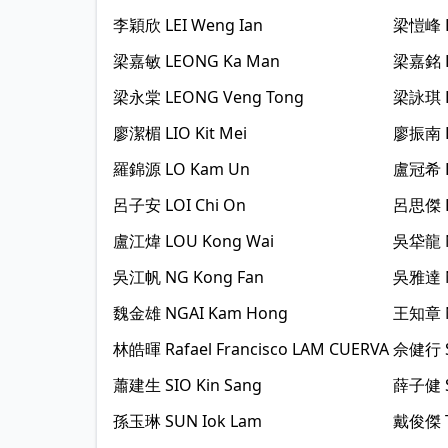
李穎欣
LEI Weng Ian
梁愷峰
梁嘉敏
LEONG Ka Man
梁嘉銘
梁永棠
LEONG Veng Tong
梁詠琪
廖潔楣
LIO Kit Mei
廖振南
羅錦源
LO Kam Un
盧冠希
呂子安
LOI Chi On
呂思傑
盧江煒
LOU Kong Wai
吳牮龍
吳江帆
NG Kong Fan
吳雅達
魏金雄
NGAI Kam Hong
王知章
林皓暉
Rafael Francisco LAM CUERVA
佘健行
蕭建生
SIO Kin Sang
薛子健
孫玉琳
SUN Iok Lam
戴俊傑