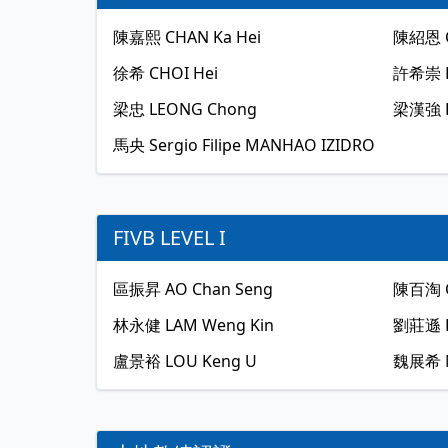
陳嘉熙
CHAN Ka Hei
陳紹恩
徐希
CHOI Hei
許希崇
梁忠
LEONG Chong
梁漢強
馬央
Sergio Filipe MANHAO IZIDRO
FIVB LEVEL I
區振昇
AO Chan Seng
陳百淘
林永健
LAM Weng Kin
劉莊遜
盧景裕
LOU Keng U
魏展希