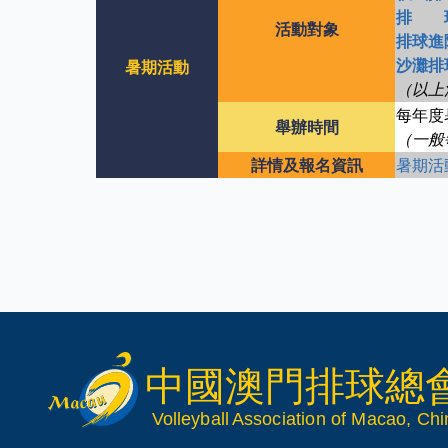
排 
活動對象
排球進
沙灘排
暑期活動
（以上
每年度
舉辦時間
（一般
詳情及報名資訊
暑期活
中國澳門排球總
V
olleyball
Association of Macao, Ch