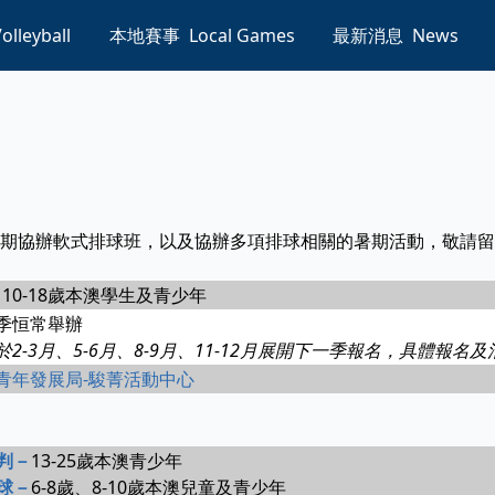
olleyball
本地賽事
Local Games
最新消息
News
期協辦軟式排球班，以及協辦多項排球相關的暑期活動，敬請留
、10-18歲本澳學生及青少年
季恒常舉辦
於2-3月、5-6月、8-9月、11-12月展開下一季報名，具體報
青年發展局-駿菁活動中心
判－
13-25歲本澳青少年
球－
6-8歲、8-10歲本澳兒童及青少年